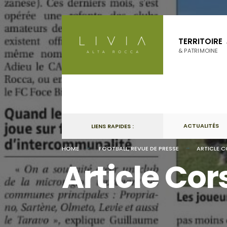
Skip
to
TERRITOIRE
content
& PATRIMOINE
ACTUALITÉS
LIENS RAPIDES :
HOME
FOOTBALL
,
REVUE DE PRESSE
ARTICLE C
Article Co