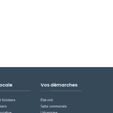
Locale
Vos démarches
& Solidaire
État civil
laire
Salle communale
ociative
Urbanisme