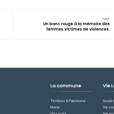
Next:
Un banc rouge à la mémoire des
femmes victimes de violences.
La commune
Vie 
Territoire & Patrimoine
Social 
Mairie
Vie sco
Vie Locale
Vie ass