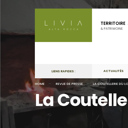
Skip
to
TERRITOIRE
content
& PATRIMOINE
ACTUALITÉS
LIENS RAPIDES :
HOME
REVUE DE PRESSE
LA COUTELLERIE DU L
La Coutelle