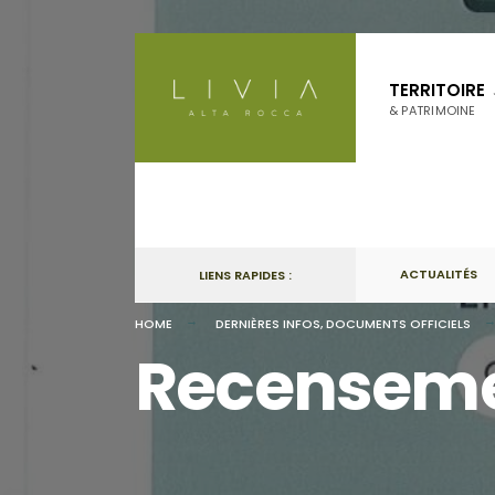
Skip
to
TERRITOIRE
content
& PATRIMOINE
ACTUALITÉS
LIENS RAPIDES :
HOME
DERNIÈRES INFOS
,
DOCUMENTS OFFICIELS
Recenseme