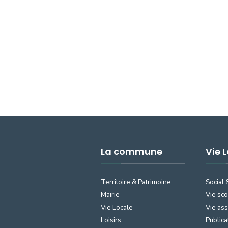
La commune
Vie 
Territoire & Patrimoine
Social 
Mairie
Vie sco
Vie Locale
Vie ass
Loisirs
Publica