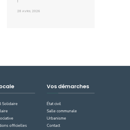
:
28 AVRIL 2026
Locale
Vos démarches
& Solidaire
État civil
laire
Salle communale
ociative
Urbanisme
tions officielles
Contact