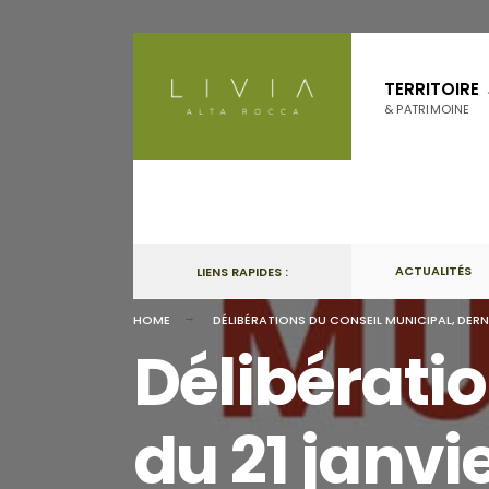
Skip
to
TERRITOIRE
content
& PATRIMOINE
ACTUALITÉS
LIENS RAPIDES :
HOME
DÉLIBÉRATIONS DU CONSEIL MUNICIPAL
,
DERN
Délibérati
du 21 janvi