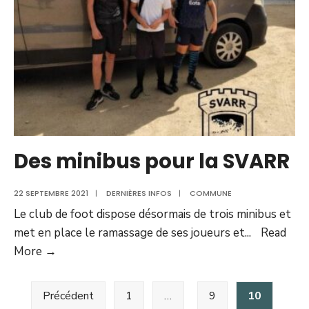
Des minibus pour la SVARR
22 SEPTEMBRE 2021
|
DERNIÈRES INFOS
|
COMMUNE
Le club de foot dispose désormais de trois minibus et
met en place le ramassage de ses joueurs et
...
Read
Des
More →
minibus
Pagination
pour
Précédent
1
…
9
10
des
la