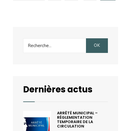
SVARR
publications
Search
OK
for:
Dernières actus
ARRÊTÉ MUNICIPAL –
RÉGLEMENTATION
TEMPORAIRE DE LA
CIRCULATION