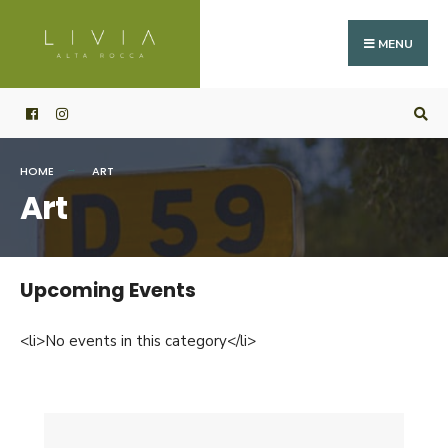
Search
Skip
for:
to
MENU
content
HOME
ART
Art
Upcoming Events
<li>No events in this category</li>