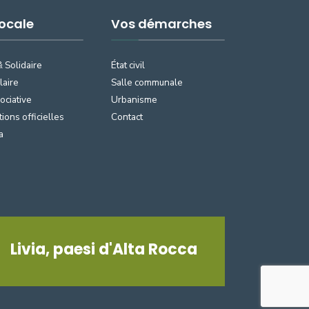
Locale
Vos démarches
& Solidaire
État civil
laire
Salle communale
ociative
Urbanisme
tions officielles
Contact
a
Livia, paesi d'Alta Rocca