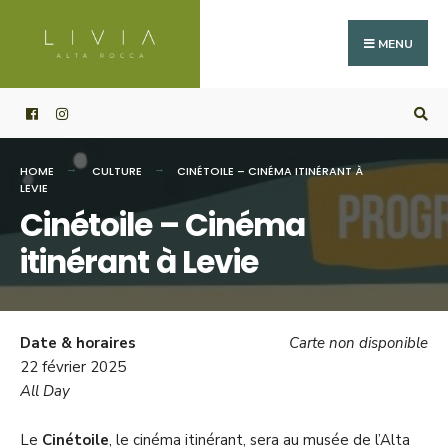
Search
Skip
for:
to
MENU
content
HOME
CULTURE
CINÉTOILE – CINÉMA ITINÉRANT À
LEVIE
Cinétoile – Cinéma
itinérant à Levie
Date & horaires
Carte non disponible
22 février 2025
All Day
Le
Cinétoile
, le cinéma itinérant, sera au musée de l’Alta