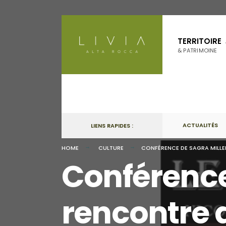
Skip
to
TERRITOIRE
content
& PATRIMOINE
ACTUALITÉS
LIENS RAPIDES :
HOME
CULTURE
CONFÉRENCE DE SAGRA MILLELI
Conférence 
rencontre d