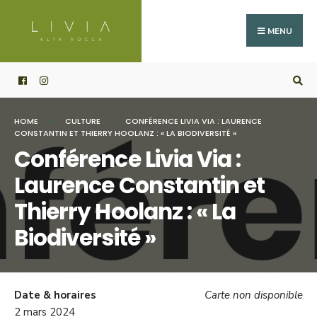
Search
Skip
for:
to
MENU
content
HOME
CULTURE
CONFÉRENCE LIVIA VIA : LAURENCE
CONSTANTIN ET THIERRY HOOLANZ : « LA BIODIVERSITÉ »
Conférence Livia Via :
Laurence Constantin et
Thierry Hoolanz : « La
Biodiversité »
Date & horaires
Carte non disponible
2 mars 2024