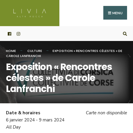
Search
Skip
for:
to
MENU
content
HOME
CULTURE
EXPOSITION « RENCONTRES CÉLESTES » DE
CAROLE LANFRANCHI
Exposition « Rencontres
célestes » de Carole
Lanfranchi
Date & horaires
Carte non disponible
6 janvier 2024 - 9 mars 2024
All Day