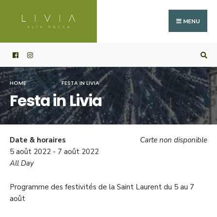
Search
Skip
for:
to
MENU
content
HOME
FESTA IN LIVIA
Festa in Livia
Date & horaires
Carte non disponible
5 août 2022 - 7 août 2022
All Day
Programme des festivités de la Saint Laurent du 5 au 7
août