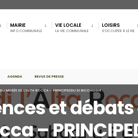
MAIRIE
VIE LOCALE
LOISIRS
INFO COMMUNALE
LA VIE COMMUNALE
S’OCCUPER À LEVIE
AGENDA
REVUE DE PRESSE
DU MUSÉE DE L’ALTA ROCCA – PRINCIPEDDU DI BICCHISGIA
ences et débat
Rocca – PRINCIPE