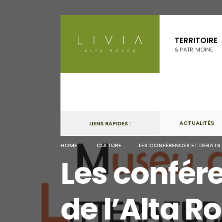
Skip
to
TERRITOIRE
content
& PATRIMOINE
ACTUALITÉS
LIENS RAPIDES :
HOME
CULTURE
LES CONFÉRENCES ET DÉBATS 
Les confér
de l’Alta 