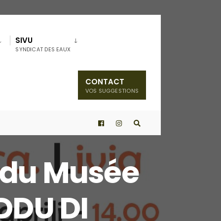
SIVU
SYNDICAT DES EAUX
CONTACT
VOS SUGGESTIONS
s du Musée
DDU DI