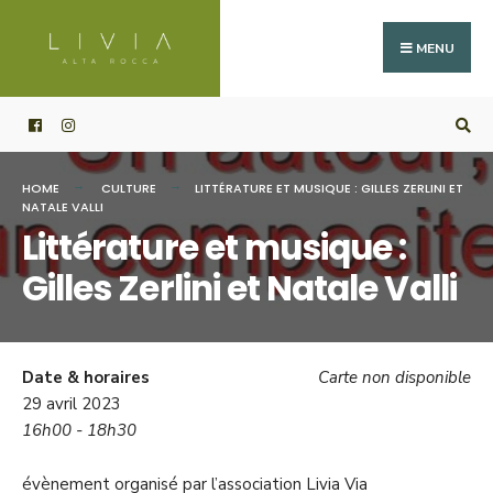
Search
Skip
for:
to
MENU
content
HOME
CULTURE
LITTÉRATURE ET MUSIQUE : GILLES ZERLINI ET
NATALE VALLI
Littérature et musique :
Gilles Zerlini et Natale Valli
Date & horaires
Carte non disponible
29 avril 2023
16h00 - 18h30
évènement organisé par l’association Livia Via