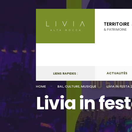
Skip
to
TERRITOIRE
content
& PATRIMOINE
ACTUALITÉS
LIENS RAPIDES :
HOME
BAL
,
CULTURE
,
MUSIQUE
LIVIA IN FESTA
Livia in fes