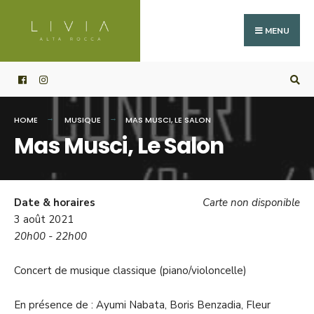
Search
Skip
for:
to
MENU
content
HOME
MUSIQUE
MAS MUSCI, LE SALON
Mas Musci, Le Salon
Date & horaires
Carte non disponible
3 août 2021
20h00 - 22h00
Concert de musique classique (piano/violoncelle)
En présence de : Ayumi Nabata, Boris Benzadia, Fleur