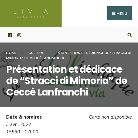
Search
Skip
for:
to
MENU
content
HOME
CULTURE
PRÉSENTATION ET DÉDICACE DE “STRACCI DI
MIMORIA” DE CECCÈ LANFRANCHI
Présentation et dédicace
de “Stracci di Mimoria” de
Ceccè Lanfranchi
Date & horaires
Carte non disponible
3 avril 2022
15h30 - 17h00