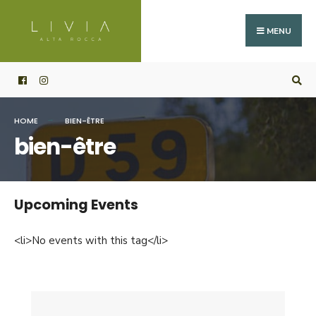
Search
Skip
for:
to
MENU
content
HOME
BIEN-ÊTRE
bien-être
Upcoming Events
<li>No events with this tag</li>