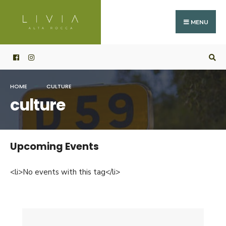
Search
Skip
for:
to
MENU
content
HOME
CULTURE
culture
Upcoming Events
<li>No events with this tag</li>