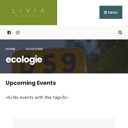
Search
Skip
for:
to
MENU
content
HOME
ECOLOGIE
ecologie
Upcoming Events
<li>No events with this tag</li>