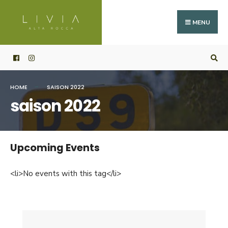
Search
Skip
for:
to
MENU
content
HOME
SAISON 2022
saison 2022
Upcoming Events
<li>No events with this tag</li>