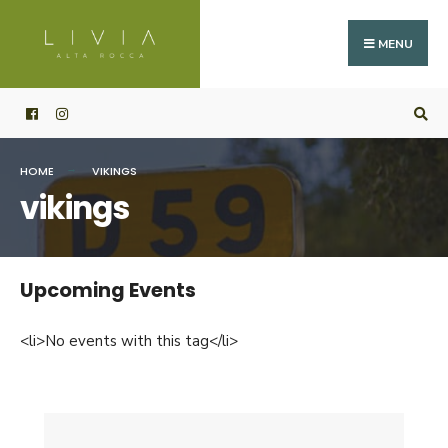
Search
Skip
for:
to
MENU
content
HOME
VIKINGS
vikings
Upcoming Events
<li>No events with this tag</li>