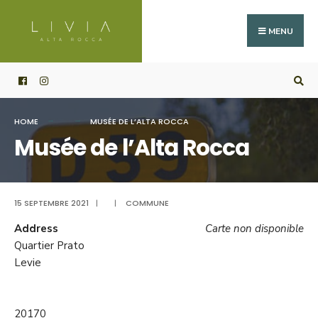
Search
Skip
for:
to
MENU
content
HOME
MUSÉE DE L’ALTA ROCCA
Musée de l’Alta Rocca
15 SEPTEMBRE 2021
|
|
COMMUNE
Address
Carte non disponible
Quartier Prato
Levie
20170