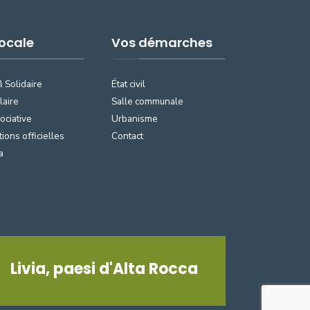
Locale
Vos démarches
& Solidaire
État civil
laire
Salle communale
ociative
Urbanisme
tions officielles
Contact
a
Livia, paesi d'Alta Rocca