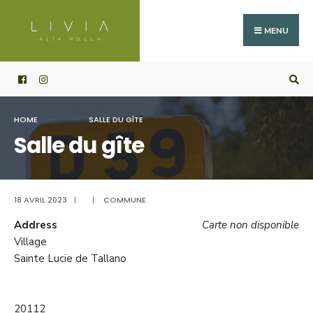
Search
Skip
for:
to
MENU
content
HOME
SALLE DU GÎTE
Salle du gîte
18 AVRIL 2023
|
|
COMMUNE
Address
Carte non disponible
Village
Sainte Lucie de Tallano
20112