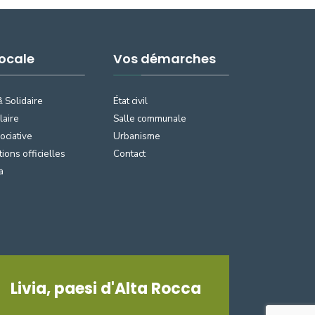
Locale
Vos démarches
& Solidaire
État civil
laire
Salle communale
ociative
Urbanisme
tions officielles
Contact
a
Livia, paesi d'Alta Rocca