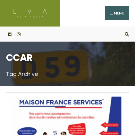
Search
Skip
for:
to
MENU
content
CCAR
Tag Archive