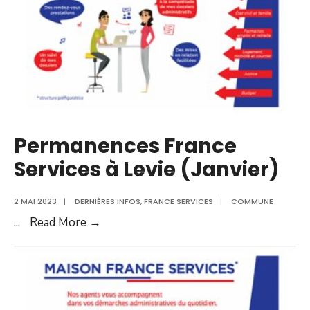
Permanences France
Services à Levie (Janvier)
2 MAI 2023
|
DERNIÈRES INFOS
,
FRANCE SERVICES
|
COMMUNE
Permanences
...
Read More →
France
Services
à
Levie