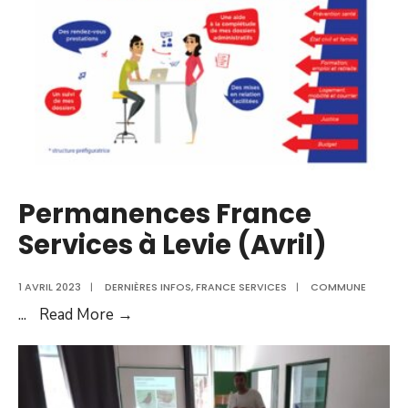
(Janvier)
Permanences France
Services à Levie (Avril)
1 AVRIL 2023
|
DERNIÈRES INFOS
,
FRANCE SERVICES
|
COMMUNE
Permanences
...
Read More →
France
Services
à