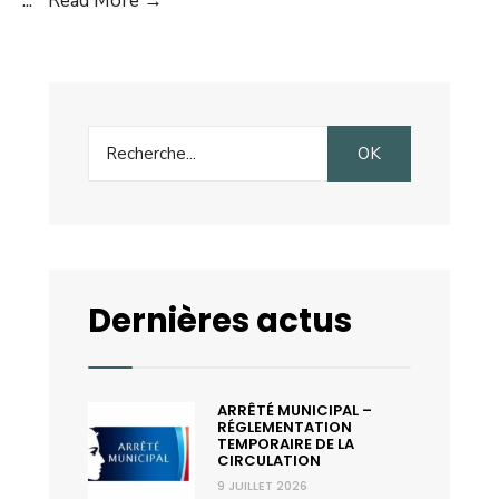
...
Read More →
France
Services
à
Levie
Search
(Octobre)
OK
for:
Dernières actus
ARRÊTÉ MUNICIPAL –
RÉGLEMENTATION
TEMPORAIRE DE LA
CIRCULATION
9 JUILLET 2026