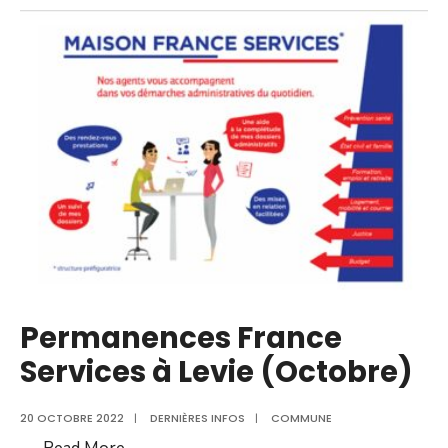
Fête
de
la
Science
au
collège
de
Levie
Permanences France
Services à Levie (Octobre)
20 OCTOBRE 2022
|
DERNIÈRES INFOS
|
COMMUNE
Permanences