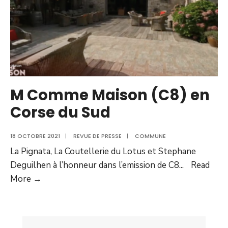
M Comme Maison (C8) en
Corse du Sud
18 OCTOBRE 2021
|
REVUE DE PRESSE
|
COMMUNE
La Pignata, La Coutellerie du Lotus et Stephane
Deguilhen à l’honneur dans l’emission de C8
...
Read
M
More →
Comme
Maison
(C8)