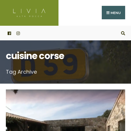
Search
Skip
for:
to
MENU
content
cuisine corse
Tag Archive