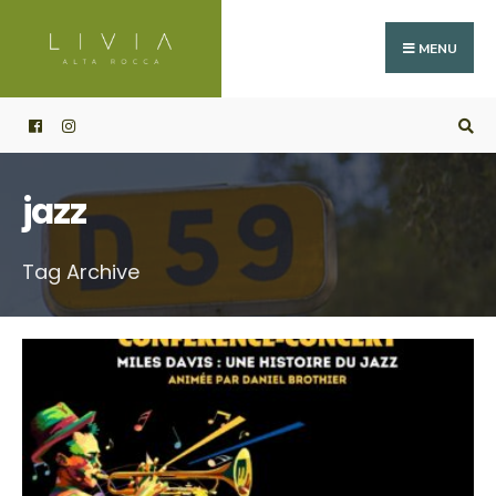
Search
Skip
for:
to
MENU
content
jazz
Tag Archive