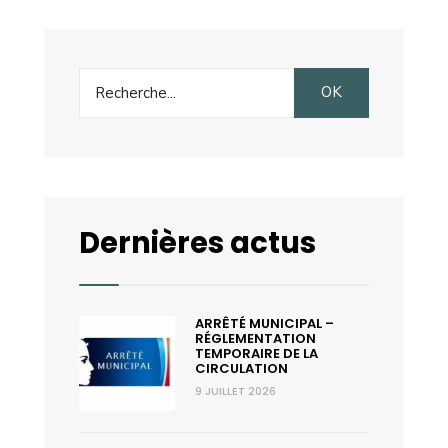
sur
Miles
Davis
Search
au
OK
for:
musée
de
l’Alta
Rocca
Dernières actus
ARRÊTÉ MUNICIPAL –
RÉGLEMENTATION
TEMPORAIRE DE LA
CIRCULATION
9 JUILLET 2026