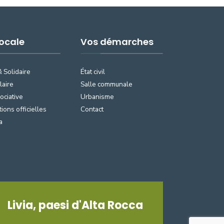
Locale
Vos démarches
& Solidaire
État civil
laire
Salle communale
ociative
Urbanisme
tions officielles
Contact
a
Livia, paesi d'Alta Rocca