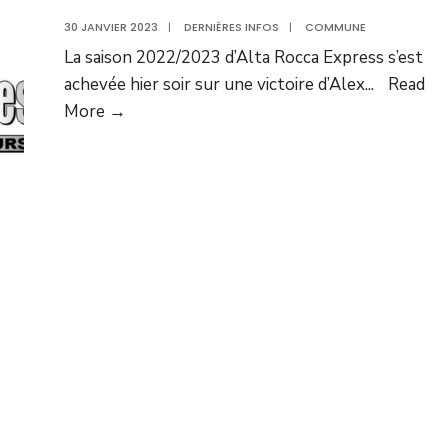
30 JANVIER 2023
|
DERNIÈRES INFOS
|
COMMUNE
La saison 2022/2023 d’Alta Rocca Express s’est
achevée hier soir sur une victoire d’Alex
...
Read
Alta
More →
Rocca
Express
4,
c’est
fini…