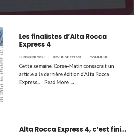
Les finalistes d’Alta Rocca
Express 4
19 FÉVRIER 2023
|
REVUE DE PRESSE
|
COMMUNE
Cette semaine, Corse-Matin consacrait un
article à la dernière édition d’Alta Rocca
Les
Express
...
Read More →
finalistes
d’Alta
Rocca
Express
4
Alta Rocca Express 4, c’est fini…