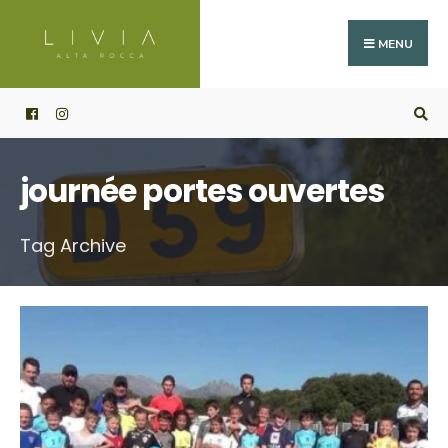
Search
Skip
for:
to
MENU
content
journée portes ouvertes
Tag Archive