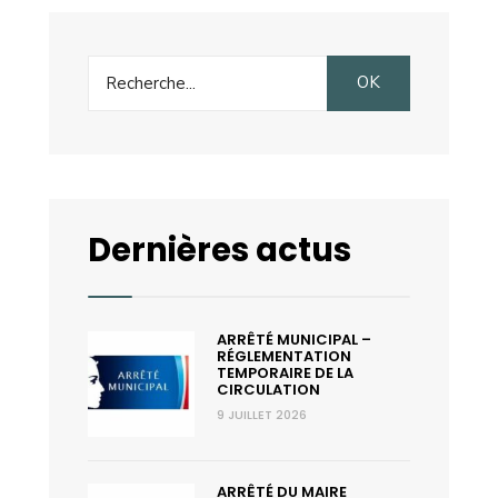
sur
la
Search
journée
OK
for:
portes
ouvertes
de
la
SVARR
Dernières actus
à
Ciniccia
ARRÊTÉ MUNICIPAL –
RÉGLEMENTATION
TEMPORAIRE DE LA
CIRCULATION
9 JUILLET 2026
ARRÊTÉ DU MAIRE