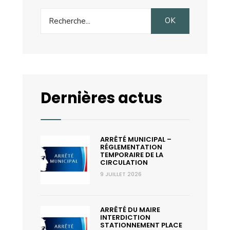
des
Search
Fêtes
OK
for:
Dernières actus
ARRÊTÉ MUNICIPAL –
RÉGLEMENTATION
TEMPORAIRE DE LA
CIRCULATION
9 JUILLET 2026
ARRÊTÉ DU MAIRE
INTERDICTION
STATIONNEMENT PLACE