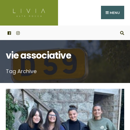
Search
Skip
for:
to
MENU
content
vie associative
Tag Archive