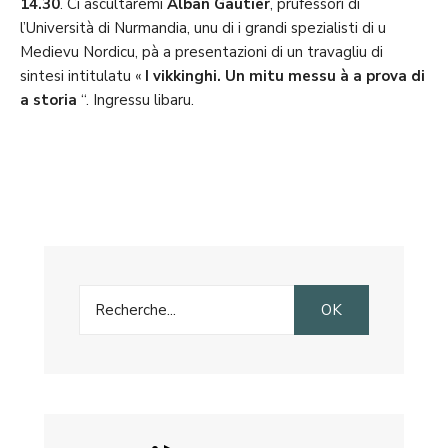
14.30
. Ci ascultaremi
Alban Gautier
, prufessori di
l’Università di Nurmandia, unu di i grandi spezialisti di u
Medievu Nordicu, pà a presentazioni di un travagliu di
sintesi intitulatu «
I vikkinghi. Un mitu messu à a prova di
a storia
“. Ingressu libaru.
Search
OK
for: