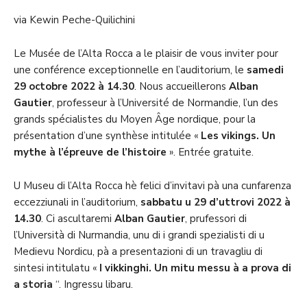
via Kewin Peche-Quilichini
Le Musée de l’Alta Rocca a le plaisir de vous inviter pour
une conférence exceptionnelle en l’auditorium, le
samedi
29 octobre 2022 à 14.30
. Nous accueillerons
Alban
Gautier
, professeur à l’Université de Normandie, l’un des
grands spécialistes du Moyen Âge nordique, pour la
présentation d’une synthèse intitulée «
Les vikings. Un
mythe à l’épreuve de l’histoire
». Entrée gratuite.
U Museu di l’Alta Rocca hè felici d’invitavi pà una cunfarenza
eccezziunali in l’auditorium,
sabbatu u 29 d’uttrovi 2022 à
14.30
. Ci ascultaremi
Alban Gautier
, prufessori di
l’Università di Nurmandia, unu di i grandi spezialisti di u
Medievu Nordicu, pà a presentazioni di un travagliu di
sintesi intitulatu «
I vikkinghi. Un mitu messu à a prova di
a storia
“. Ingressu libaru.